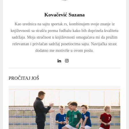
Kovačević Suzana
Kao urednica na sajtu sportak.rs, kombinujem svoje znanje iz
književnosti sa strašću prema fudbalu kako bih doprinela kvalitetu
sadržaja. Moja stručnost u književnosti omogućava mi da pružim
relevantan i privlačan sadržaj posetiocima sajta. Navijačka strast
dodatno me motiviše u ovom poslu.
PROČITAJ JOŠ