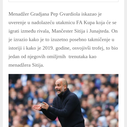
Menadžer Gradjana Pep Gvardiola iskazao je
uverenje u nadolazeću utakmicu FA Kupa koja će se
igrati između rivala, Mančester Sitija i Junajteda. On
je izrazio kako je to izuzetno posebno takmičenje u
istoriji i kako je 2019. godine, osvojivši trofej, to bio
jedan od njegovih omiljrnih trenutaka kao
menadžera Sitija.