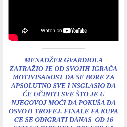
MENADŽER GVARDIOLA
ZATRAŽIO JE OD SVOJIH IGRAČA
MOTIVISANOST DA SE BORE ZA
APSOLUTNO SVE I NSGLASIO DA
ĆE UČINITI SVE ŠTO JE U
NJEGOVOJ MOĆI DA POKUŠA DA
OSVOJI TROFEJ. FINALE FA KUPA
CE SE ODIGRATI DANAS OD 16