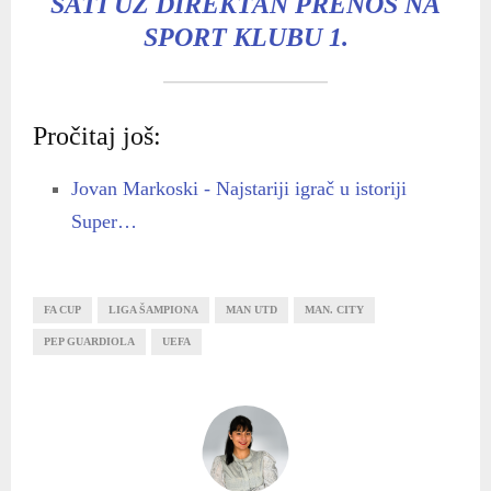
SATI UZ DIREKTAN PRENOS NA
SPORT KLUBU 1.
Pročitaj još:
Jovan Markoski - Najstariji igrač u istoriji
Super…
FA CUP
LIGA ŠAMPIONA
MAN UTD
MAN. CITY
PEP GUARDIOLA
UEFA