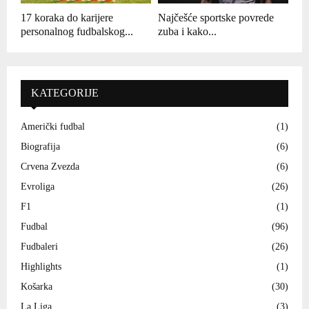
17 koraka do karijere
Najčešće sportske povrede
personalnog fudbalskog...
zuba i kako...
KATEGORIJE
Američki fudbal
(1)
Biografija
(6)
Crvena Zvezda
(6)
Evroliga
(26)
F1
(1)
Fudbal
(96)
Fudbaleri
(26)
Highlights
(1)
Košarka
(30)
La Liga
(3)