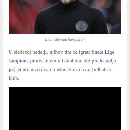
izvor: therealchamps.com
U sledećoj nedelji, njihov tim će igrati
finale Lige
šampiona
protiv Intera u Istanbulu, što predtstavlja
još jedno neverovatno iskustvo za ovaj fudbalski
klub.