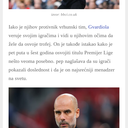
izvor: bbci.co.uk
Iako je njihov protivnik vrhunski tim,
Gvardiola
veruje svojim igračima i vidi u njihovim očima da
žele da osvoje trofej. On je takođe istakao kako je
pet puta u šest godina osvojiti titulu Premijer Lige
nešto veoma posebno. pep naglašava da su igrači
pokazali doslednost i da je on najsrećniji menadzer
na svetu.