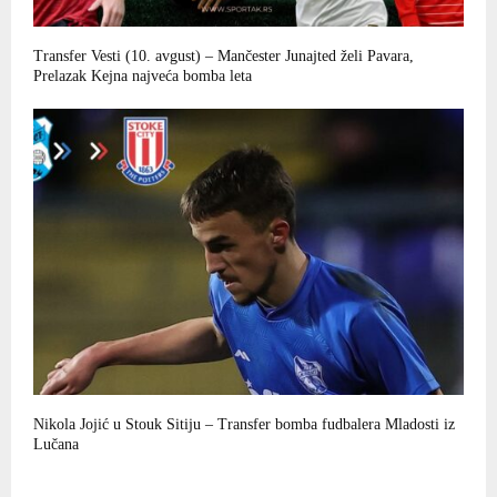
Transfer Vesti (10. avgust) – Mančester Junajted želi Pavara,
Prelazak Kejna najveća bomba leta
Nikola Jojić u Stouk Sitiju – Transfer bomba fudbalera Mladosti iz
Lučana